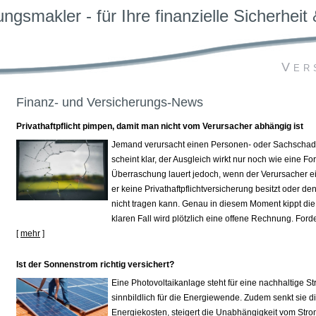
ngs­makler - für Ihre finanzielle Sicherheit &
Ver
Finanz- und Versicherungs-News
Privathaftpflicht pimpen, damit man nicht vom Verursacher abhängig ist
Jemand verursacht einen Per­sonen- oder Sachschad
scheint klar, der Ausgleich wirkt nur noch wie eine F
Überraschung lauert jedoch, wenn der Verursacher 
er keine Privathaftpflichtversicherung besitzt oder de
nicht tragen kann. Genau in diesem Moment kippt die
klaren Fall wird plötzlich eine offene Rechnung. Forde
[
mehr
]
Ist der Sonnenstrom richtig versichert?
Eine Photovoltaikanlage steht für eine nachhaltige 
sinnbildlich für die Energiewende. Zudem senkt sie d
Energiekosten, steigert die Unabhängigkeit vom Str