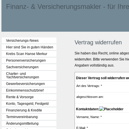
Finanz- & Ver­sicherungs­makler - für Ihre 
Versicherungs-News
Vertrag widerrufen
Hier sind Sie in guten Händen
Sie haben das Recht, online abge
Krebs Scan Hanse Merkur
widerrufen. Bitte verwenden Sie hi
Per­sonenversicherungen
Angaben vollständig aus.
Sachversicherungen
Charter- und
Yachtversicherungen
Dieser Vertrag soll widerrufen 
Gewerbeversicherungen
Art des Vertrags: *
Einkommensschutzbrief
Rente & Vorsorge
abgeschlossen am:
Konto, Tages­geld, Festgeld
Kontaktdaten:
Finanzierung & Kredite
Terminvereinbarung
Vorname, Name: *
Änderungsmitteilung
E-Mail: *