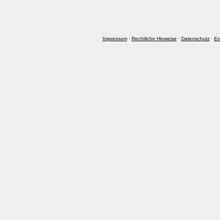
Impressum
·
Rechtliche Hinweise
·
Datenschutz
·
Er