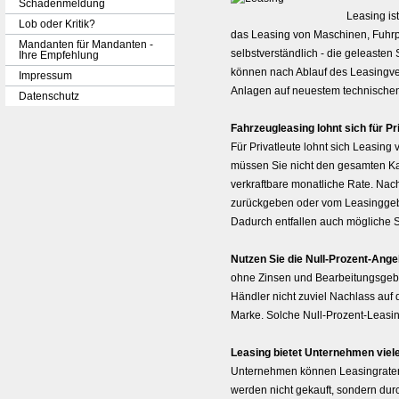
Schadenmeldung
Leasing is
Lob oder Kritik?
das Leasing von Maschinen, Fuhrp
Mandanten für Mandanten -
selbstverständlich - die geleasten
Ihre Empfehlung
können nach Ablauf des Leasingve
Impressum
Anlagen auf neuestem technischen
Datenschutz
Fahrzeugleasing lohnt sich für P
Für Privatleute lohnt sich Leasing
müssen Sie nicht den gesamten Kau
verkraftbare monatliche Rate. Na
zurückgeben oder vom Leasinggeber
Dadurch entfallen auch mögliche S
Nutzen Sie die Null-Prozent-Ange
ohne Zinsen und Bearbeitungsgebü
Händler nicht zuviel Nachlass auf 
Marke. Solche Null-Prozent-Leasi
Leasing bietet Unternehmen viele
Unternehmen können Leasingraten 
werden nicht gekauft, sondern dur