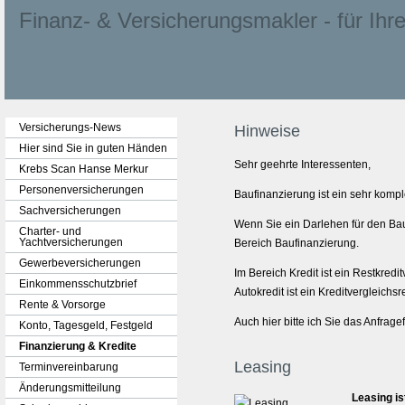
Finanz- & Ver­sicherungs­makler - für Ihre 
Versicherungs-News
Hinweise
Hier sind Sie in guten Händen
Sehr geehrte Interessenten,
Krebs Scan Hanse Merkur
Per­sonenversicherungen
Baufinanzierung ist ein sehr komp
Sachversicherungen
Wenn Sie ein Darlehen für den Bau
Charter- und
Yachtversicherungen
Bereich Baufinanzierung.
Gewerbeversicherungen
Im Bereich Kredit ist ein Restkred
Einkommensschutzbrief
Autokredit ist ein Kredit­ver­gleichs
Rente & Vorsorge
Auch hier bitte ich Sie das Anfrag
Konto, Tages­geld, Festgeld
Finanzierung & Kredite
Leasing
Terminvereinbarung
Änderungsmitteilung
Leasing is