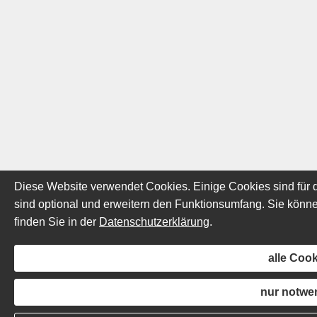
Diese Website verwendet Cookies. Einige Cookies sind für d
sind optional und erweitern den Funktionsumfang. Sie können
finden Sie in der
Datenschutzerklärung
.
alle Coo
nur notwe