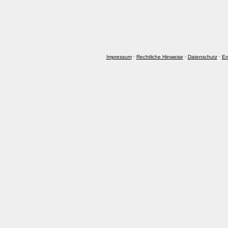
Impressum
·
Rechtliche Hinweise
·
Datenschutz
·
Er