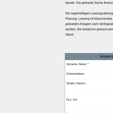
liquide. Die geleaste Sache finanzi
Die regelmäßigen Leasingzahlungen
Planung. Leasing ist bilanzneutra
geleasten Anlagen nach Vertragsa
werden, die wiederum geleast werd
Stand.
Vergleic
Vorname, Name: *
Geburts­datum:
Straße, Hausnr.:
PLZ, Ort: