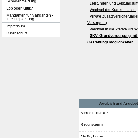
Schadenmeldung
·
Leistungen und Leistungsun
Lob oder Kritik?
·
Wechsel der Krankenkasse
Mandanten für Mandanten -
·
Private Zusatzversicherunge
Ihre Empfehlung
Versorgung
Impressum
·
Wechsel in die Private Kranke
Datenschutz
·
GKV: Grundversorgung mit i
Gestaltungsmöglichkeiten
Vergleich und Angebot 
Vorname, Name: *
Geburts­datum:
Straße, Hausnr.: