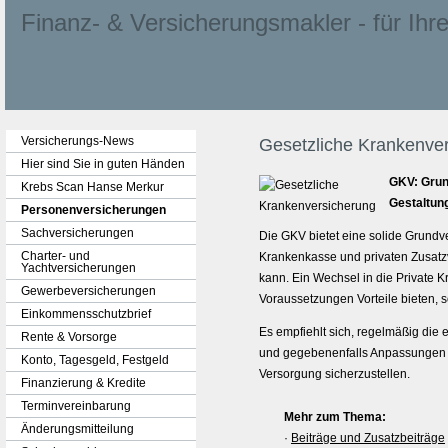
Finanz- & Ver­sicherungs­makler - für Ihre 
Versicherungs-News
Gesetzliche Kranken­ver­
Hier sind Sie in guten Händen
GKV: Grun
Krebs Scan Hanse Merkur
Gestaltun
Per­sonenversicherungen
Sachversicherungen
Die GKV bietet eine solide Grundve
Charter- und
Krankenkasse und privaten Zusatzv
Yachtversicherungen
kann. Ein Wechsel in die Private K
Gewerbeversicherungen
Voraussetzungen Vorteile bieten, so
Einkommensschutzbrief
Es empfiehlt sich, regelmäßig die
Rente & Vorsorge
und gegebenenfalls Anpassungen 
Konto, Tages­geld, Festgeld
Versorgung sicherzustellen.
Finanzierung & Kredite
Terminvereinbarung
Mehr zum Thema:
Änderungsmitteilung
·
Beiträge und Zusatzbeiträge