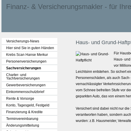
Finanz- & Ver­sicherungs­makler - für Ihre 
Versicherungs-News
Haus- und Grund-Haft­pf
Hier sind Sie in guten Händen
Für Hausbe
Krebs Scan Hanse Merkur
Haus- und G
Per­sonenversicherungen
vor Millio
Sachversicherungen
Leichtsinn entstehen. So sichert e
Charter- und
Per­sonenschäden, als auch Sach
Yachtversicherungen
vernachlässigter Verkehrssicherungs
Gewerbeversicherungen
vom Schnee befreiten Stufe vor de
Einkommensschutzbrief
geparkten Auto, das von einem her
Rente & Vorsorge
Konto, Tages­geld, Festgeld
Versichert sind dabei nicht nur di
Finanzierung & Kredite
verantworten haben, sondern auch 
Terminvereinbarung
wurden: z.B. Hausmeister, Verwalt
Änderungsmitteilung