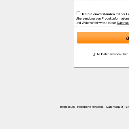
Ich bin einverstanden
mit der E
Übersendung von Produktinformatione
und Widerrufshinweise in der
Datensc
Die Daten werden über 
Impressum
·
Rechtliche Hinweise
·
Datenschutz
·
Er