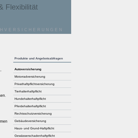
 Flexibilität
hversicherungen
Produkte und Angebotsabfragen
,
Auto­ver­si­che­rung
Motor­rad­ver­sicherung
Privathaftpflichtversicherung
Tierhalterhaftpflicht
sen.
Hunde­halter­haft­pflicht
Pferdehalterhaftpflicht
Rechts­schutz­ver­si­che­rung
ehmen
Ge­bäude­ver­si­che­rung
Haus- und Grund-Haft­pflicht
Gewässerschadenhaftpflicht