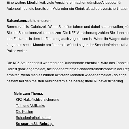
Eine weitere Möglichkeit: viele Versicherer machen günstige Angebote für
Autoneulinge, die bereits ein Mofa oder ein Kleinkraftrad dort versichert hatten
Saisonkennzeichen nutzen
Sommerzeit ist Cabriozeit. Wenn Sie offen fahren und dabei sparen wollen, k
Sie ein Saisonkennzeichen nutzen. Die KFZ-Versicherung zahlen Sie dann nur
den Zeitraum, in dem Ihr Fahrzeug auch zugelassen ist. Wenn Ihr Wagen dabe
länger als sechs Monate pro Jahr rollt, wächst sogar der Schadenfreiheitsrabat
Police weiter.
Die KFZ-Steuer entfällt während der Ruhemonate ebenfalls. Wird das Fahrzeu
Herbst ganz abgemeldet, bleibt der erreichte Schadenfreiheitsrabatt in der Re
erhalten, wenn man es binnen achtzehn Monaten wieder anmeldet - solange
besteht bei den meisten Versicherern eine beitragsfreie Ruheversicherung.
Mehr zum Thema:
·
KFZ-Haft­pflichtversicherung
·
Teil- und Vollkasko
·
Die Kosten
·
Schadenfreiheitsrabatt
·
So sparen Sie Beiträge