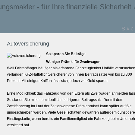
ngs­makler - für Ihre finanzielle Sicherheit &
Sac
Auto­ver­si­che­rung
So sparen Sie Beiträge
Weniger Prämie für Zweitwagen
Weil Fahranfänger häufiger als erfahrene Fahrzeuglenker Unfälle verursachen
verlangen KFZ-Haft­pflichtversicherer von ihnen Beitragssätze von bis zu 300
Prozent. Mit einigen Kniffen lässt sich jedoch viel Geld sparen.
Erste Möglichkeit: das Fahrzeug von den Eltern als Zweitwagen anmelden las
So starten Sie mit einem deutlich niedrigeren Beitragssatz. Der mit dem
Zweitfahrzeug im Lauf der Zeit erworbene Prämienrabatt kann später auf Sie
umgeschrieben werden. Viele Gesellschaften gewähren außerdem günstigere
Einstiegstarife, wenn bereits ein Familienmitglied ein Fahrzeug beim Untern
versichert hat.