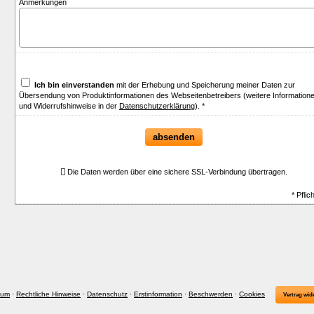
Anmerkungen
Ich bin einverstanden
mit der Erhebung und Speicherung meiner Daten zur
Übersendung von Produktinformationen des Webseitenbetreibers (weitere Information
und Widerrufshinweise in der
Datenschutzerklärung
). *
absenden
Die Daten werden über eine sichere SSL-Verbindung übertragen.
* Pflic
sum
·
Rechtliche Hinweise
·
Datenschutz
·
Erstinformation
·
Beschwerden
·
Cookies
Vertrag wid