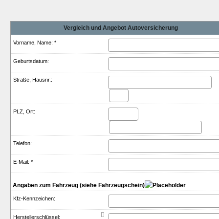
Vergleich und Angebot Auto­ver­si­che­rung
Vorname, Name: *
Geburts­datum:
Straße, Hausnr.:
PLZ, Ort:
Telefon:
E-Mail: *
Angaben zum Fahrzeug (siehe Fahrzeugschein)
Kfz-Kenn­zeichen:

Herstellerschlüssel: