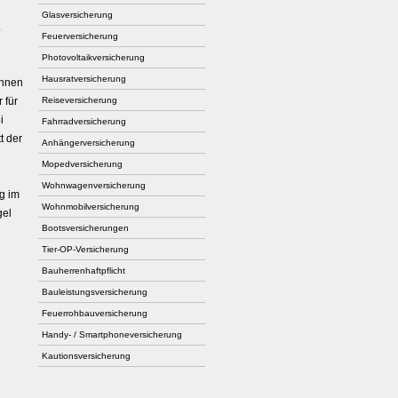
Glasversicherung
.
Feuerversicherung
Photo­voltaik­ver­si­che­rung
Haus­rat­ver­si­che­rung
önnen
 für
Reiseversicherung
i
Fahrradversicherung
t der
Anhängerversicherung
Mopedversicherung
Wohnwagenversicherung
g im
Wohnmobilversicherung
gel
Bootsversicherungen
Tier-OP-Versicherung
Bau­herren­haft­pflicht
Bauleistungsversicherung
Feuerrohbauversicherung
Handy- / Smartphoneversicherung
Kautionsversicherung